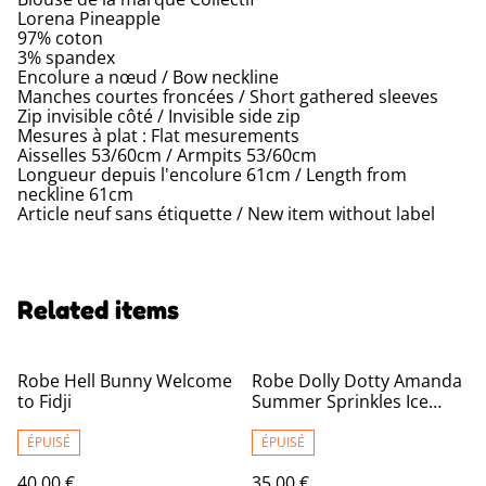
Lorena Pineapple
97% coton
3% spandex
Encolure a nœud / Bow neckline
Manches courtes froncées / Short gathered sleeves
Zip invisible côté / Invisible side zip
Mesures à plat : Flat mesurements
Aisselles 53/60cm / Armpits 53/60cm
Longueur depuis l'encolure 61cm / Length from
neckline 61cm
Article neuf sans étiquette / New item without label
Related items
Robe Hell Bunny Welcome
Robe Dolly Dotty Amanda
to Fidji
Summer Sprinkles Ice
Cream Cone Swing T48/50
ÉPUISÉ
ÉPUISÉ
40,00 €
35,00 €