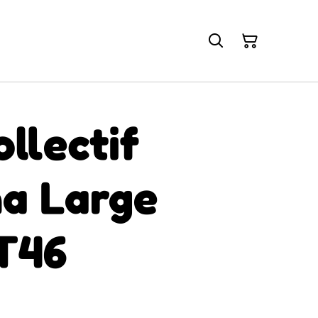
llectif
na Large
T46