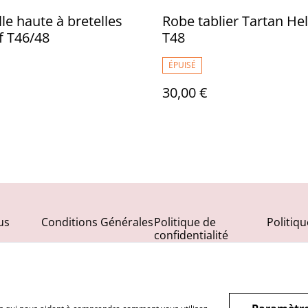
lle haute à bretelles
Robe tablier Tartan He
if T46/48
T48
ÉPUISÉ
30,00 €
us
Conditions Générales
Politique de
Politiq
confidentialité