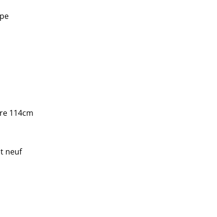
upe
ure 114cm
t neuf