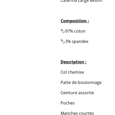
Caterina Large Bloom
Composition :
🏷️97% coton
🏷️3% spandex
Description :
Col chemise
Patte de boutonnage
Ceinture assortie
Poches
Manches courtes