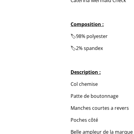
Caterina Mermaid Check
Composition :
🏷️98% polyester
🏷️2% spandex
Description :
Col chemise
Patte de boutonnage
Manches courtes a revers
Poches côté
Belle ampleur de la marque