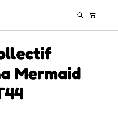
llectif
na Mermaid
T44