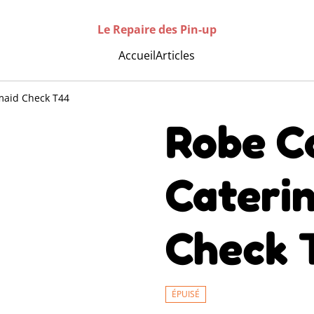
Le Repaire des Pin-up
Accueil
Articles
maid Check T44
Robe Co
Cateri
Check 
ÉPUISÉ