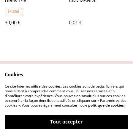
Heels T48
COMMANDE
ÉPUISÉ
30,00 €
0,01 €
Cookies
Contactez nous
Conditions Générales
Politique de
Politique Cookies
Ce site Internet utilise des cookies. Les cookies sont de petits fichiers qui
confidentialité
nous aident à comprendre comment vous utilisez nos services afin
d'améliorer votre expérience. Vous pouvez en savoir plus sur ces cookies
et contrôler la façon dont ils sont utilisés en cliquant sur « Paramètres des
cookies ». Vous pouvez également consulter notre
politique de cookies
.
Tout accepter
©
2026
Le Repaire des Pin-up