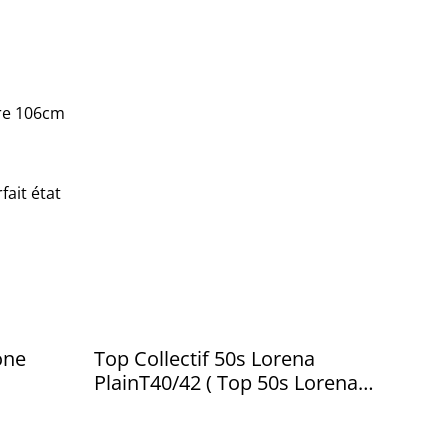
re 106cm
fait état
one
Top Collectif 50s Lorena
PlainT40/42 ( Top 50s Lorena
plain from the Collectif brand
size 12/14 )