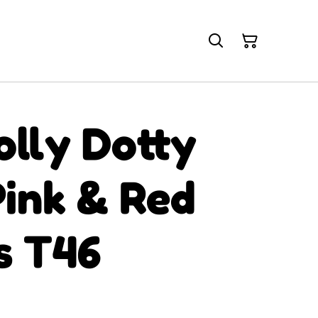
olly Dotty
Pink & Red
s T46