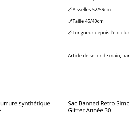
📏Aisselles 52/59cm
📏Taille 45/49cm
📏Longueur depuis l'encolu
Article de seconde main, par
urrure synthétique
Sac Banned Retro Sim
e
Glitter Année 30