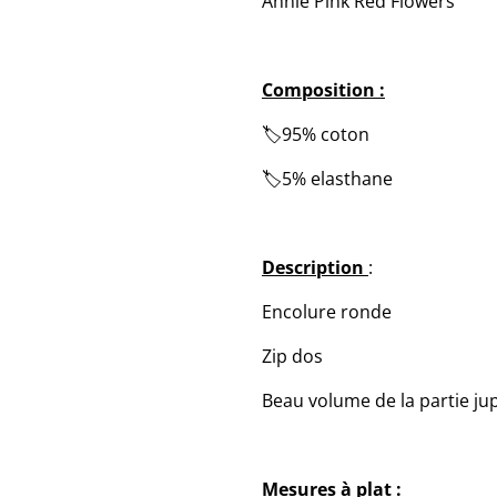
Annie Pink Red Flowers
Composition :
🏷️95% coton
🏷️5% elasthane
Description
:
Encolure ronde
Zip dos
Beau volume de la partie ju
Mesures à plat :