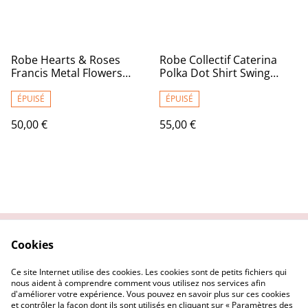
Robe Hearts & Roses
Robe Collectif Caterina
Francis Metal Flowers
Polka Dot Shirt Swing
Swing T46
T44/46
ÉPUISÉ
ÉPUISÉ
50,00 €
55,00 €
Cookies
Contactez nous
Conditions Générales
Politique de
Politique Cookies
Ce site Internet utilise des cookies. Les cookies sont de petits fichiers qui
confidentialité
nous aident à comprendre comment vous utilisez nos services afin
d'améliorer votre expérience. Vous pouvez en savoir plus sur ces cookies
et contrôler la façon dont ils sont utilisés en cliquant sur « Paramètres des