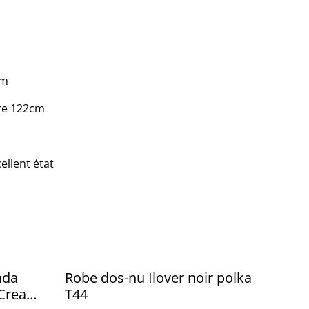
cm
re 122cm
ellent état
nda
Robe dos-nu Ilover noir polka
 Cream
T44