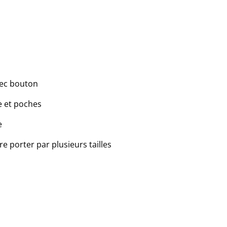
vec bouton
e et poches
e
e porter par plusieurs tailles