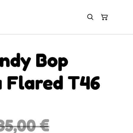
indy Bop
a Flared T46
35,00 €