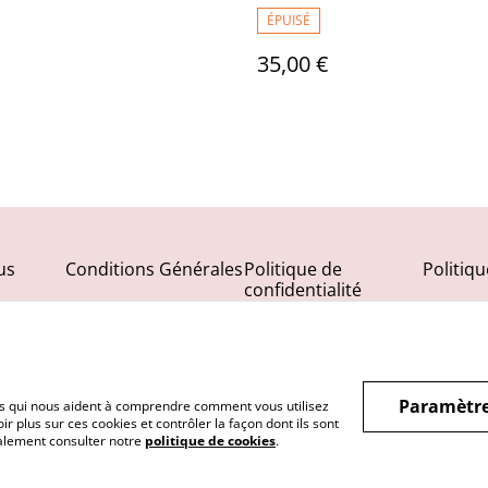
Cone Swing T48/50
ÉPUISÉ
35,00 €
us
Conditions Générales
Politique de
Politiq
confidentialité
Paramètre
hiers qui nous aident à comprendre comment vous utilisez
r plus sur ces cookies et contrôler la façon dont ils sont
galement consulter notre
politique de cookies
.