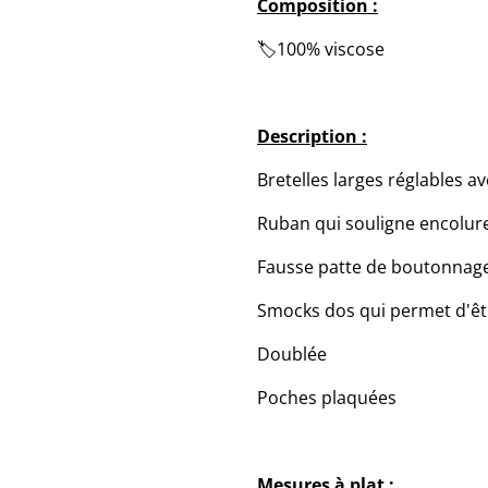
Composition :
🏷️100% viscose
Description :
Bretelles larges réglables a
Ruban qui souligne encolur
Fausse patte de boutonnag
Smocks dos qui permet d'êtr
Doublée
Poches plaquées
Mesures à plat :