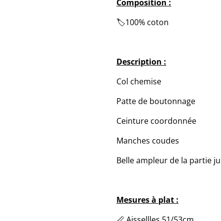
Composition :
🏷️100% coton
Description :
Col chemise
Patte de boutonnage
Ceinture coordonnée
Manches coudes
Belle ampleur de la partie j
Mesures à plat :
📏 Aissellles 51/53cm