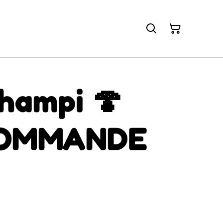
Champi 🍄
COMMANDE