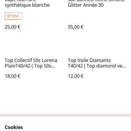
synthétique blanche
Glitter Année 30
ÉPUISÉ
25,00 €
35,00 €
Top Collectif 50s Lorena
Top Voile Diamants
PlainT40/42 ( Top 50s
T40/42 ( Top diamond veil
Lorena plain from the
size 12/14 )
18,00 €
12,00 €
Collectif brand size 12/14 )
Cookies
Contactez nous
Conditions Générales