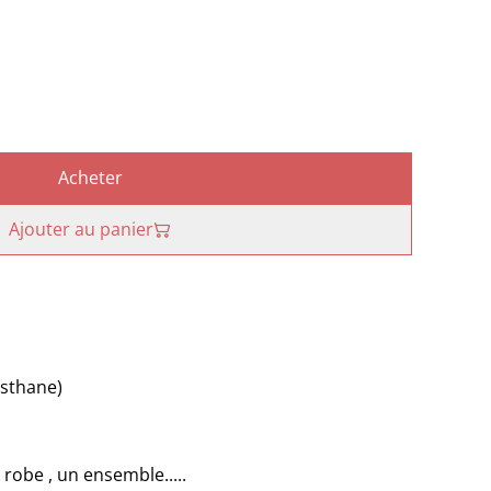
Acheter
Ajouter au panier
asthane)
robe , un ensemble.....