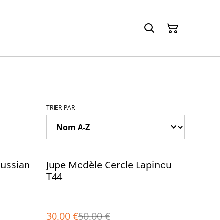
TRIER PAR
%
Russian
Jupe Modèle Cercle Lapinou
T44
30,00 €
50,00 €