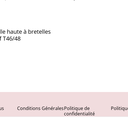
lle haute à bretelles
if T46/48
us
Conditions Générales
Politique de
Politiq
confidentialité