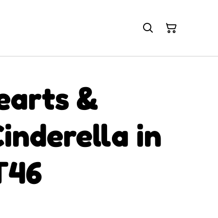
earts &
inderella in
T46