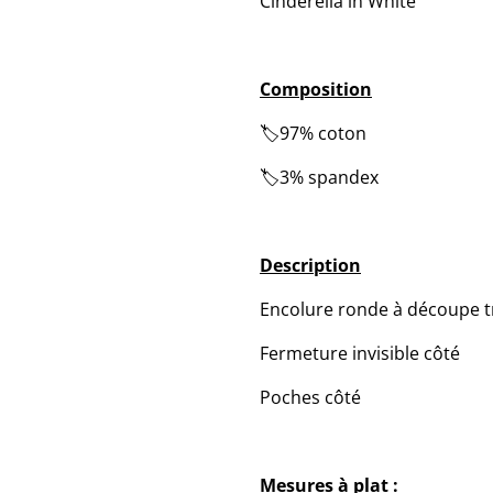
Cinderella in White
Composition
🏷️97% coton
🏷️3% spandex
Description
Encolure ronde à découpe t
Fermeture invisible côté
Poches côté
Mesures à plat :