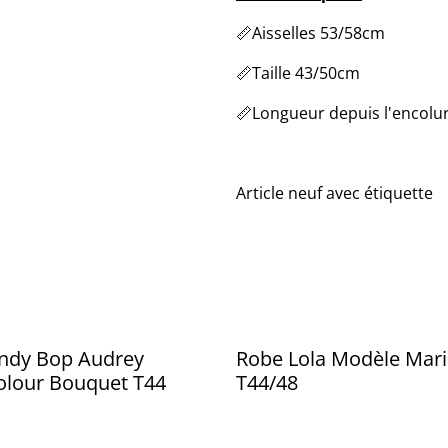
📏Aisselles 53/58cm
📏Taille 43/50cm
📏Longueur depuis l'encolu
Article neuf avec étiquette
indy Bop Audrey
Robe Lola Modèle Mari
olour Bouquet T44
T44/48