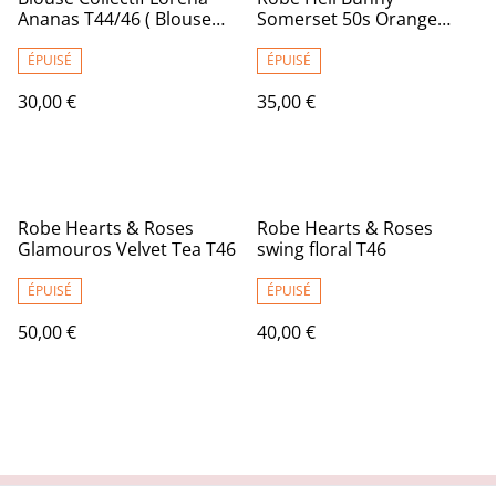
Ananas T44/46 ( Blouse
Somerset 50s Orange
Collectif Lorena Pineapple
T50/52
size 16/18 )
ÉPUISÉ
ÉPUISÉ
30,00 €
35,00 €
Robe Hearts & Roses
Robe Hearts & Roses
Glamouros Velvet Tea T46
swing floral T46
ÉPUISÉ
ÉPUISÉ
50,00 €
40,00 €