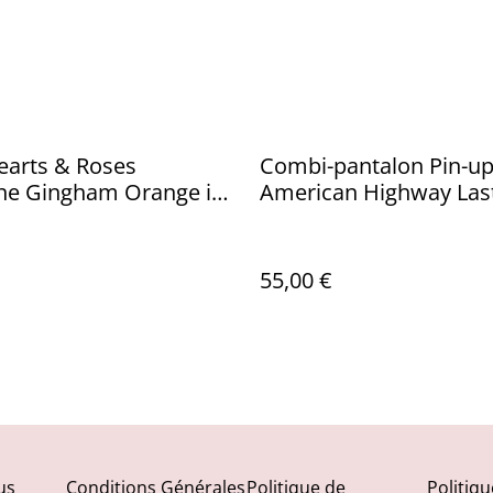
earts & Roses
Combi-pantalon Pin-u
ne Gingham Orange in
American Highway Las
& white T40
55,00 €
us
Conditions Générales
Politique de
Politiq