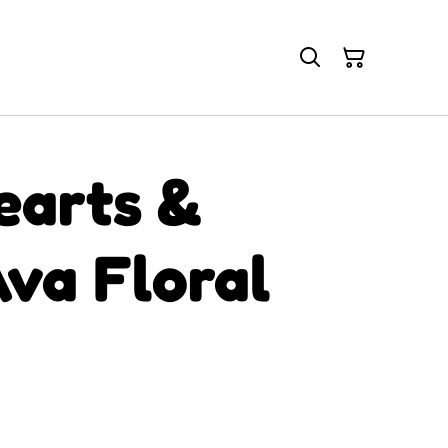
earts &
va Floral