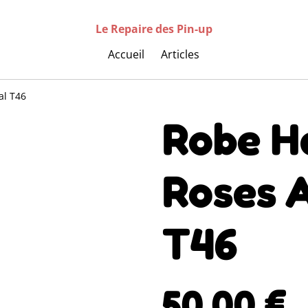
Le Repaire des Pin-up
Accueil
Articles
al T46
Robe H
Roses A
T46
50,00 €